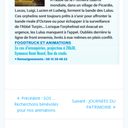
Navigation
Article
Précédent :
SOS …
Article
Suivant :
JOURNEES DU
de
précédent
Recherchons bénévoles
suivant
PATRIMOINE
:
pour nos animations
:
l’article