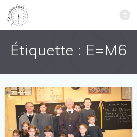
Passer
au
contenu
Étiquette :
E=M6